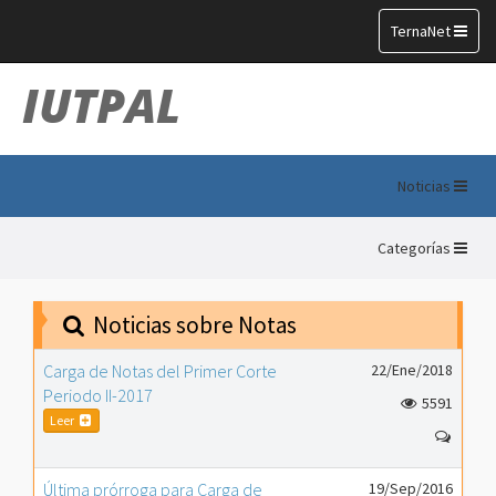
Toggle
TernaNet
navigation
IUTPAL
Noticias
Categorías
Noticias sobre Notas
Carga de Notas del Primer Corte
22/Ene/2018
Periodo II-2017
5591
Leer
Última prórroga para Carga de
19/Sep/2016